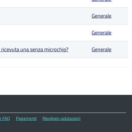
Generale
Generale
o ricevuta una senza microchip?
Generale
le FAQ
Pagamenti
Riepilogo valutazioni