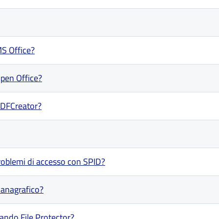
MS Office?
Open Office?
PDFCreator?
roblemi di accesso con SPID?
o anagrafico?
ando File Protector?