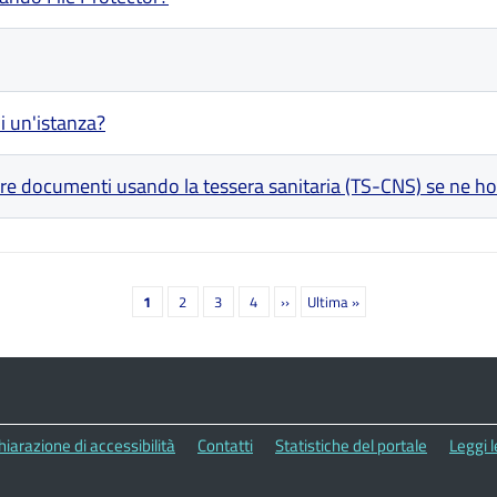
i un'istanza?
mare documenti usando la tessera sanitaria (TS-CNS) se ne h
Pagina
1
Pagina
2
Pagina
3
Pagina
4
Prossima
››
Ultima
Ultima »
attuale
pagina
pagina
hiarazione di accessibilità
Contatti
Statistiche del portale
Leggi 